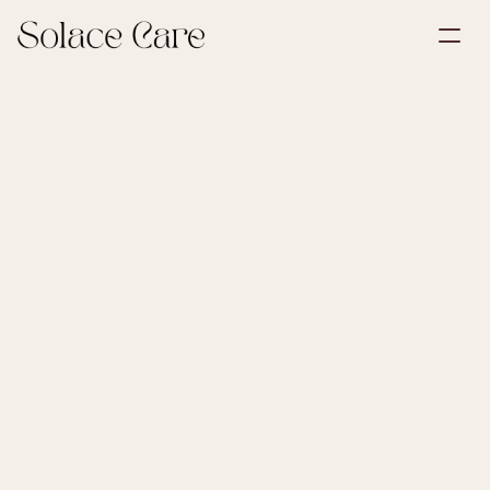
Opret profil
Partnerskaber
Book en demonstration
Løsninger
Om os
Select Language