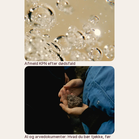
Afmeld KPN efter dødsfald
AI og arvedokumenter: Hvad du bør tjekke, før 