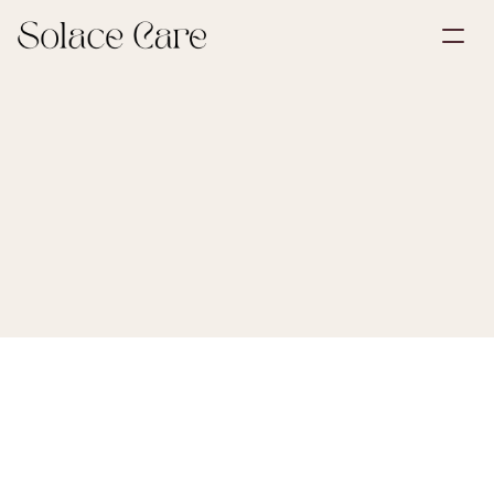
Opret profil
Partnerskaber
Book en demonstration
Løsninger
Om os
Select Language
Sidst opdateret:
3. okt. 2025