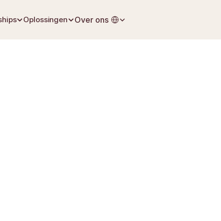
Select Language
ships
Oplossingen
Over ons
9 maart 2026
Testamenten & Volmachten