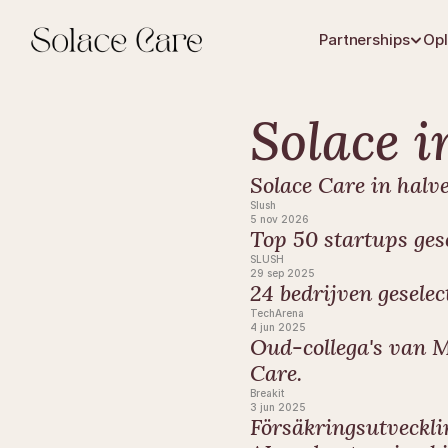
Partnerships
Opl
Solace i
Solace Care in halve
Slush
5 nov 2026
Top 50 startups ge
SLUSH
29 sep 2025
24 bedrijven gesele
TechArena
4 jun 2025
Oud-collega's van M
Care.
Breakit
3 jun 2025
Försäkringsutveckli