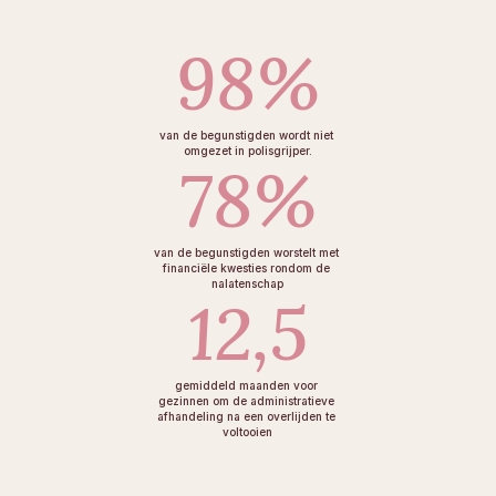
98%
van de begunstigden wordt niet 
omgezet in polisgrijper.
78%
van de begunstigden worstelt met 
financiële kwesties rondom de 
nalatenschap
12,5
gemiddeld maanden voor 
gezinnen om de administratieve 
afhandeling na een overlijden te 
voltooien