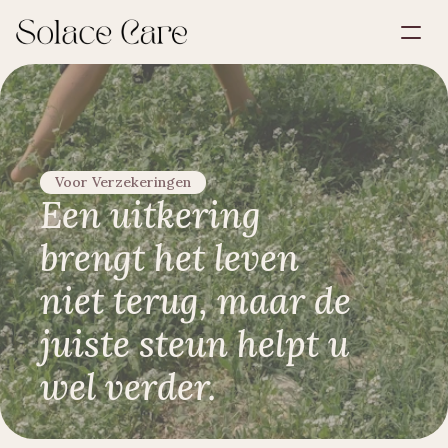
Account aanmaken
Partnerships
Plan een demo
Oplossingen
Over ons
Voor Verzekeringen
Select Language
Een uitkering 
brengt het leven 
niet terug, maar de 
juiste steun helpt u 
wel verder.