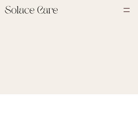
Account aanmaken
Partnerships
Plan een demo
Oplossingen
Over ons
Select Language
Laatst bijgewerkt:
30 mrt 2026