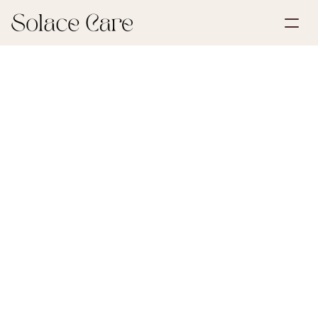
Account aanmaken
Partnerships
Plan een demo
Oplossingen
9 juli 2026
Eerste stappen na een verlies
Over ons
Select Language
Als u een auto erft, moet u het kentekenbewijs 