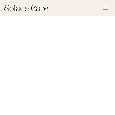
Account aanmaken
Partnerships
Plan een demo
Oplossingen
30 mei 2026
Rouw & Verlies
Over ons
Select Language