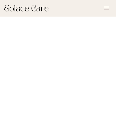
Account aanmaken
Partnerships
Plan een demo
Oplossingen
30 mei 2026
Rouw & Verlies
Over ons
Select Language