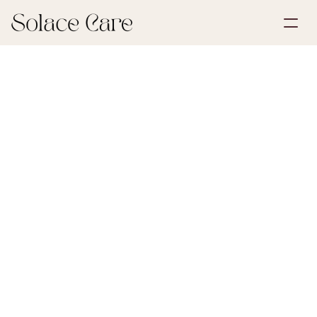
Account aanmaken
Partnerships
Plan een demo
Oplossingen
22 juni 2026
Eerste stappen na een verlies
Over ons
Select Language