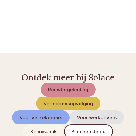
Verklaring van erfrecht: wanneer is deze nodig?
Erfbelasting 2026: tarieven en vrijstellingen
Nabestaandenpensioen: uw rechten en 
aanspraken
Ontdek meer bij Solace
Rouwbegeleiding
Vermogensopvolging
Voor verzekeraars
Voor werkgevers
Kennisbank
Plan een demo