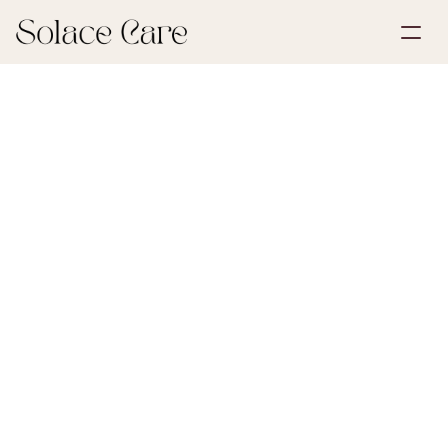
Account aanmaken
Partnerships
Plan een demo
Oplossingen
9 maart 2026
Eerstelijns palliatieve zorg
Over ons
Select Language
Uit onderzoek van Solace Care blijkt dat 30% van de 
nabestaanden in de maanden na een verlies 