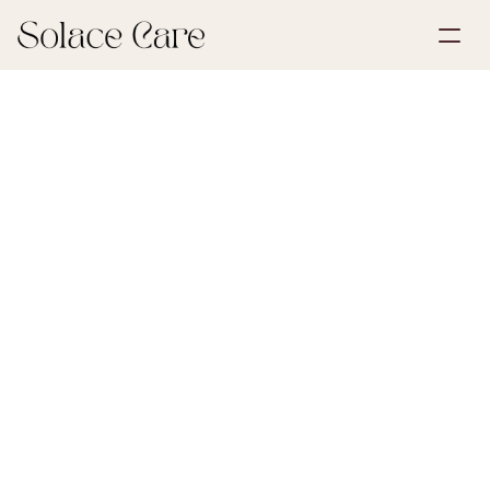
Account aanmaken
Partnerships
Plan een demo
Oplossingen
27 juni 2026
Levensverzekering
Over ons
Select Language