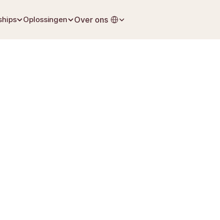
Select Language
ships
Oplossingen
Over ons
30 juni 2026
Levensverzekering