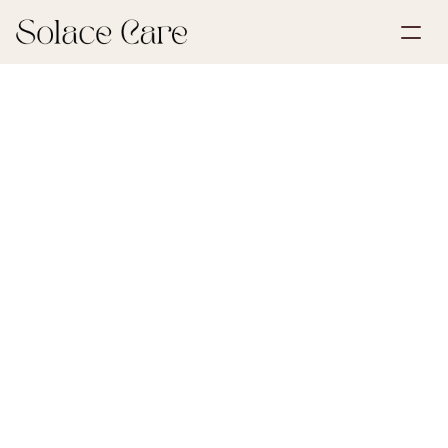
Account aanmaken
Partnerships
Plan een demo
Oplossingen
7 juli 2026
Uitvaartplanning
Over ons
Select Language
overlijdensbericht