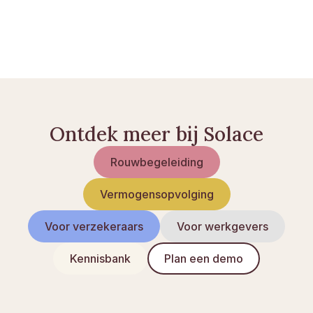
Condoleance schrijven: 20 voorbeelden en 
richtlijnen
Checklist bij overlijden: een praktisch overzicht
Ontdek meer bij Solace
Rouwbegeleiding
Vermogensopvolging
Voor verzekeraars
Voor werkgevers
Kennisbank
Plan een demo