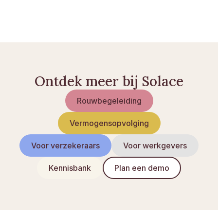
Digitale nalatenschap regelen
Checklist na overlijden: wat u moet regelen
Ontdek meer bij Solace
Rouwbegeleiding
Vermogensopvolging
Voor verzekeraars
Voor werkgevers
Kennisbank
Plan een demo