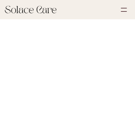
Account aanmaken
Partnerships
Plan een demo
Oplossingen
26 juni 2026
Eerste stappen na een verlies
Over ons
Select Language