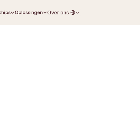
Select Language
ships
Oplossingen
Over ons
6 juli 2026
Eerste stappen na een verlies
 bij Monuta
0800 - 023 05 50