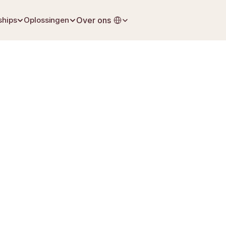
Select Language
ships
Oplossingen
Over ons
24 april 2026
Nalatenschap & Erfbelasting