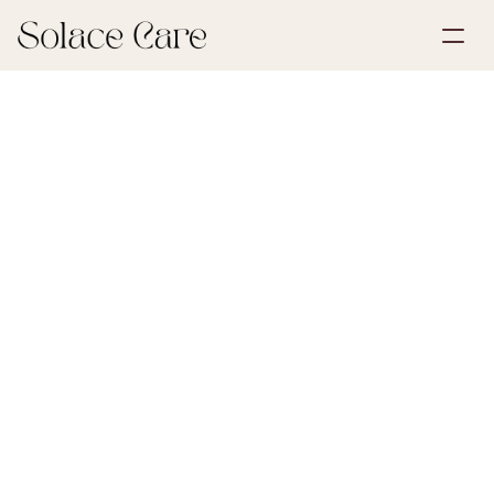
Account aanmaken
Partnerships
Plan een demo
Oplossingen
24 april 2026
Nalatenschap & Erfbelasting
Over ons
Select Language