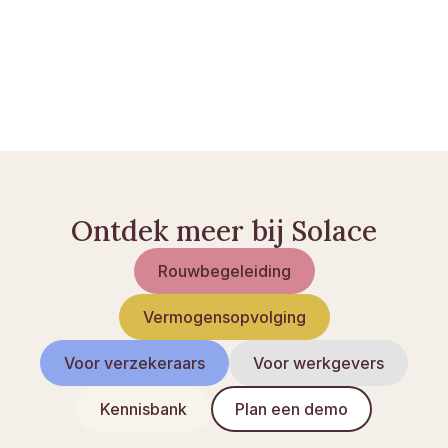
Nabestaandenpensioen: wie heeft er recht op en 
hoeveel krijgt u
Partnerpensioen in Finland: wie komt in 
aanmerking en wat is de hoogte
Levenstestament en pensioen: wat u moet weten
Ontdek meer bij Solace
Rouwbegeleiding
Vermogensopvolging
Voor verzekeraars
Voor werkgevers
Kennisbank
Plan een demo