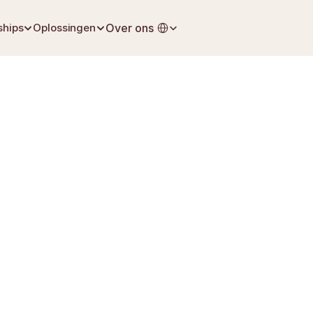
Select Language
ships
Oplossingen
Over ons
3 juli 2026
Nalatenschap & Erfbelasting
de helft van het wettelijke erfdeel