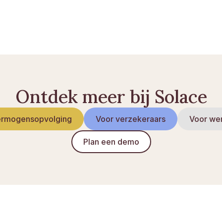
en, opeisen en wat u moet weten
Ontdek meer bij Solace
rmogensopvolging
Voor verzekeraars
Voor we
Plan een demo