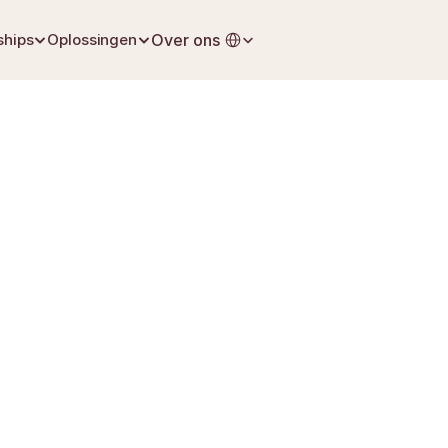
Select Language
ships
Oplossingen
Over ons
30 mei 2026
Uitvaartplanning