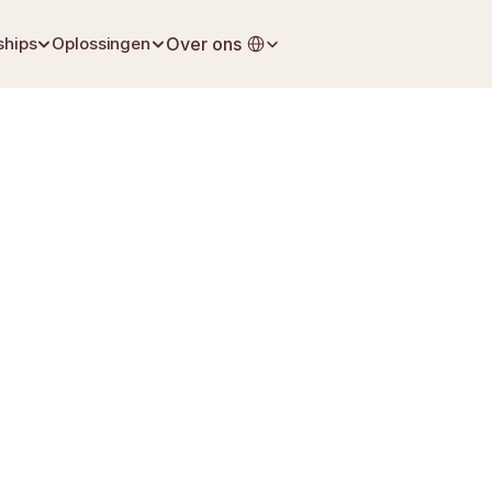
Select Language
ships
Oplossingen
Over ons
11 mei 2026
Uitvaartplanning