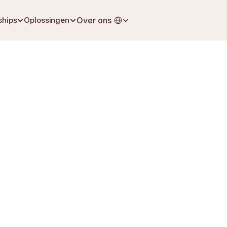
Select Language
ships
Oplossingen
Over ons
2 juli 2026
Uitvaartplanning
nkomst