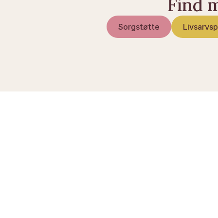
Find m
Sorgstøtte
Livsarvs