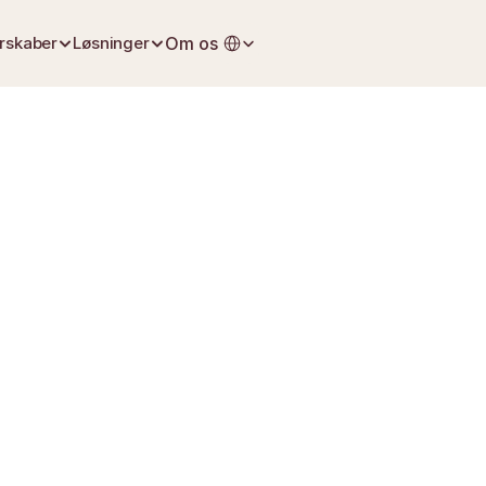
Select Language
rskaber
Løsninger
Om os
20. juli 2026
De første skridt efter et tab