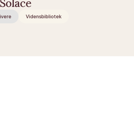
 Solace
ivere
Vidensbibliotek