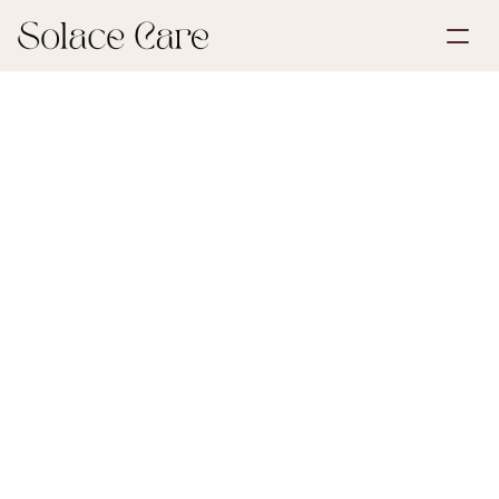
Opret profil
Partnerskaber
Book en demonstration
Løsninger
28. juni 2024
Digital arv
Om os
Select Language