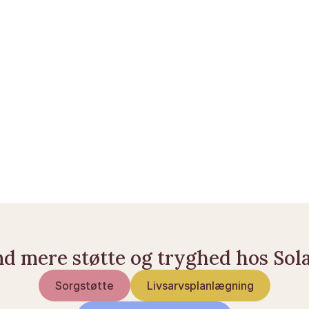
Anbefalet læsning
Hvorfor det er vigtigt at gemme betydningsfulde 
dokumenter
Opbevar og del forsikringsoplysninger på en 
sikker måde
Få styr på dit digitale liv, før andre skal gøre det 
for dig
Håndtering af digitale værdier efter et dødsfald
nd mere støtte og tryghed hos Sol
Sorgstøtte
Livsarvsplanlægning