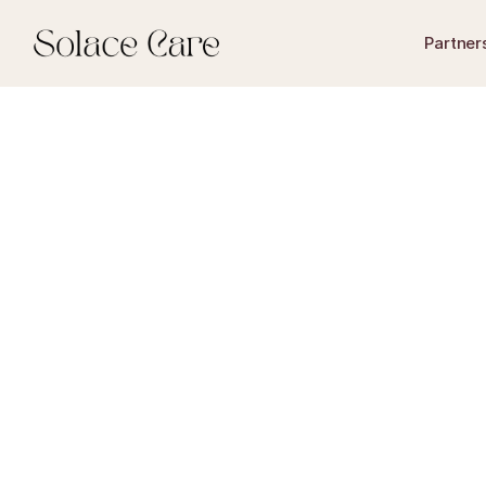
Partner
Onderzoek van Solace 
werk en 18% onbetaald 
een digitale executeur 