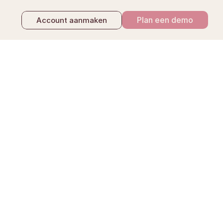
Plan een demo
Account aanmaken
t opnemen van het 
vooraf aanwijzen van 