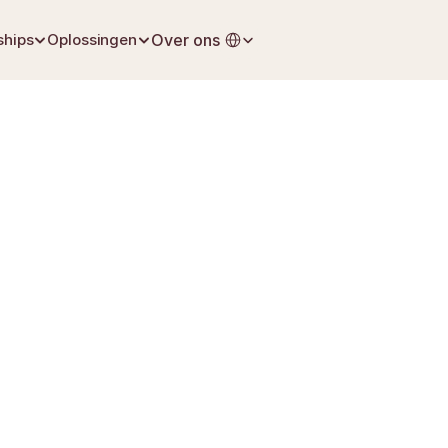
Select Language
ships
Oplossingen
Over ons
9 maart 2026
Digitale Nalatenschap
Care toont aan dat 33% van de nabestaanden verlof moes
verlof gebruikte om de administratie af te wikkelen — het 
vermindert de stappen die deze cijfers opdrijven.