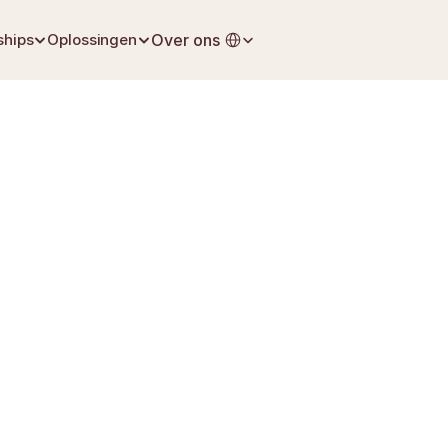
Select Language
ships
Oplossingen
Over ons
18 april 2026
Levensverzekering