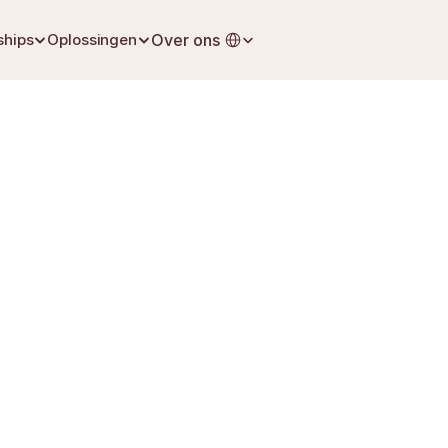
Select Language
ships
Oplossingen
Over ons
18 april 2026
Levensverzekering