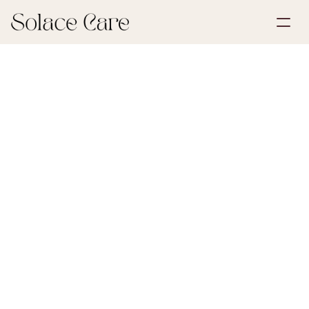
Account aanmaken
Partnerships
Plan een demo
Oplossingen
30 mei 2026
Eerste stappen na een verlies
Over ons
Select Language