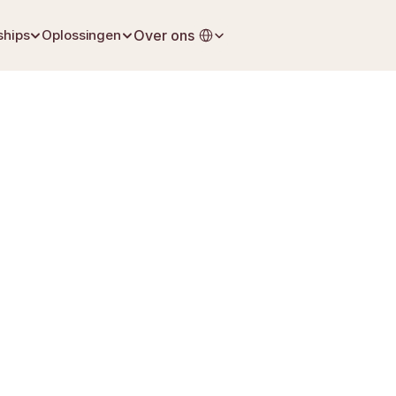
Select Language
ships
Oplossingen
Over ons
2 juli 2026
Uitvaartplanning