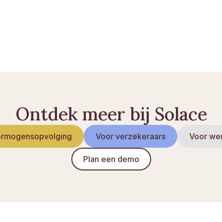
en of Anw: het verschil
 werking uitgelegd
jden: de te nemen stappen
Ontdek meer bij Solace
rmogensopvolging
Voor verzekeraars
Voor we
Plan een demo