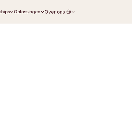
Select Language
ships
Oplossingen
Over ons
6 juli 2026
Levensverzekering
stopt de AOW-uitkering op de dag na het ov