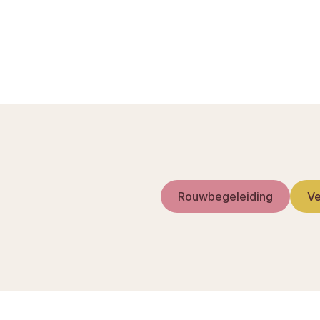
Nabestaandenpensio
Partnerpensioen: de
Checklist na overli
Rouwbegeleiding
Ve