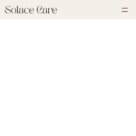
Opprett konto
Partnerskap
Bestill en demo
Løsninger
30. mai 2026
Sorg og tap
Om oss
Select Language