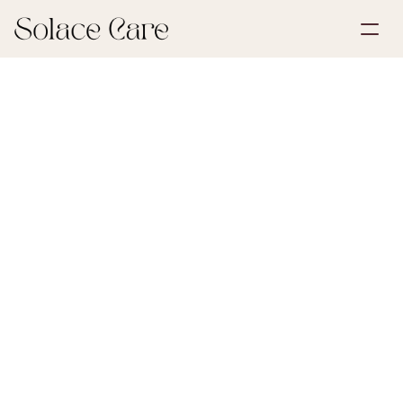
Opprett konto
Partnerskap
Bestill en demo
Løsninger
30. mai 2026
Sorg og tap
Om oss
Select Language