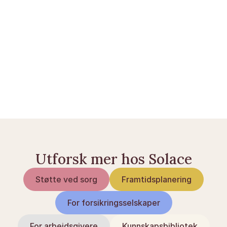
Kom i gang 
her
borger.dk — Sorgorlov
Barselsloven på retsinformation.dk
Utforsk mer hos Solace
Støtte ved sorg
Framtidsplanering
For forsikringsselskaper
For arbeidsgivere
Kunnskapsbibliotek