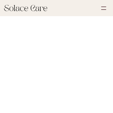
Account aanmaken
Partnerships
Plan een demo
Oplossingen
30 mei 2026
Testamenten & Volmachten
Over ons
Select Language