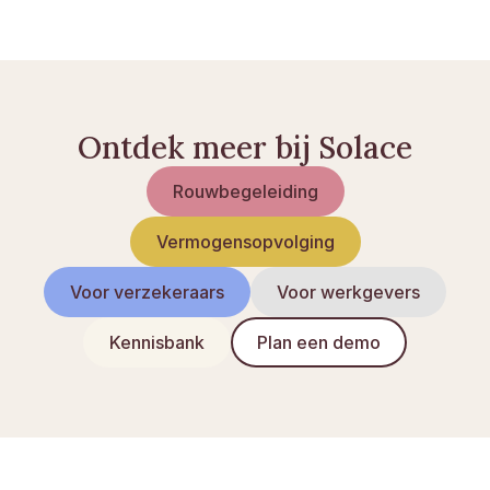
De Deense erfwet op retsinformation.dk
Ontdek meer bij Solace
Rouwbegeleiding
Vermogensopvolging
Voor verzekeraars
Voor werkgevers
Kennisbank
Plan een demo