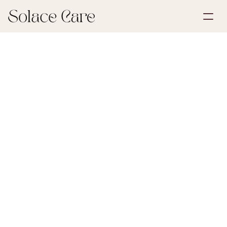
Account aanmaken
Partnerships
Plan een demo
Oplossingen
30 mei 2026
Uitvaartplanning
Over ons
Select Language