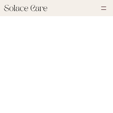
Account aanmaken
Partnerships
Plan een demo
Oplossingen
6 juli 2026
Testamenten & Volmachten
Over ons
Select Language