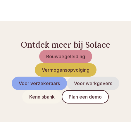
Palliatieve zorg: wat het inhoudt
Testament: model en vereisten
Ontdek meer bij Solace
Rouwbegeleiding
Vermogensopvolging
Voor verzekeraars
Voor werkgevers
Kennisbank
Plan een demo