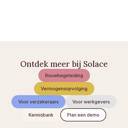
borger.dk — Levenstestament
tinglysning.dk — Digitaal Kadaster
Ontdek meer bij Solace
Rouwbegeleiding
Vermogensopvolging
Voor verzekeraars
Voor werkgevers
Kennisbank
Plan een demo