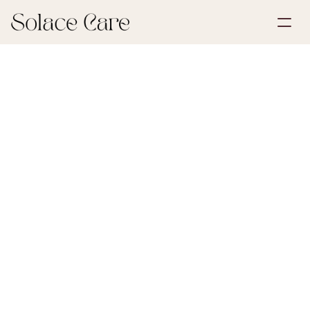
Account aanmaken
Partnerships
Plan een demo
Oplossingen
13 juli 2026
Testamenten & Volmachten
Over ons
Select Language