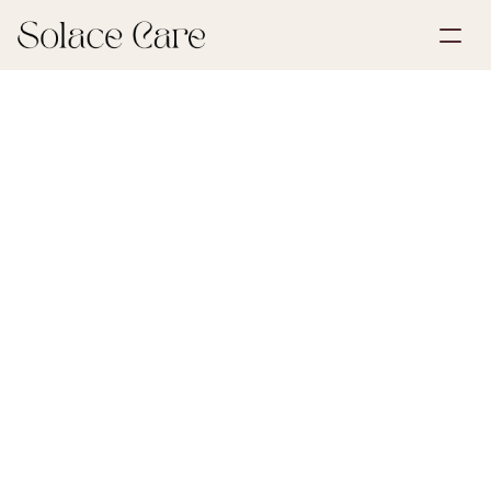
Account aanmaken
Partnerships
Plan een demo
Oplossingen
17 april 2026
Nalatenschap & Erfbelasting
Over ons
Select Language