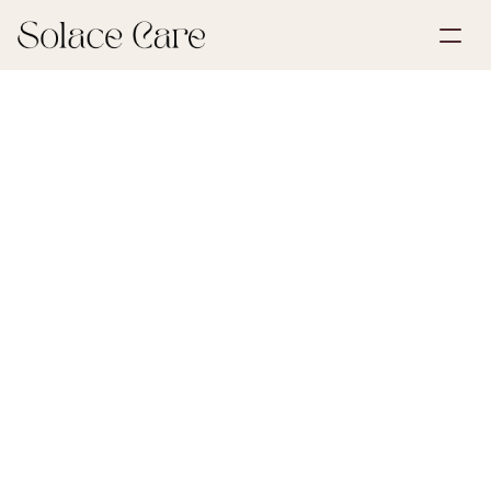
Account aanmaken
Partnerships
Plan een demo
Oplossingen
6 juli 2026
Uitvaartplanning
Over ons
Select Language
As verstrooien