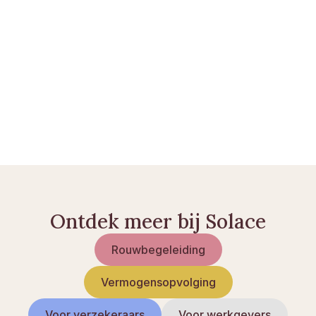
lees meer gidsen
.
Crematie: hoe het werkt en wat de kosten zijn
Uitvaartmuziek: zo kiest u muziek
Uitvaartwensen vastleggen
Ontdek meer bij Solace
Rouwbegeleiding
Vermogensopvolging
Voor verzekeraars
Voor werkgevers