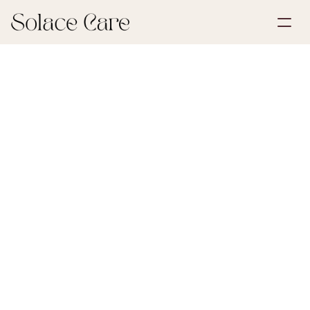
Account aanmaken
Partnerships
Plan een demo
Oplossingen
30 juli 2026
Nalatenschap & Erfbelasting
Over ons
Select Language