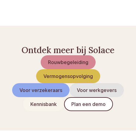
stappenplan
Volmacht bij overlijden — de boedelvolmacht
Ontdek meer bij Solace
Rouwbegeleiding
Vermogensopvolging
Voor verzekeraars
Voor werkgevers
Kennisbank
Plan een demo