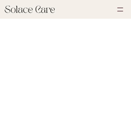
Account aanmaken
Partnerships
Plan een demo
Oplossingen
13 juli 2026
Nalatenschap & Erfbelasting
Over ons
Select Language