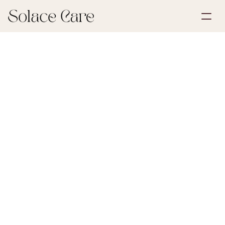
Account aanmaken
Partnerships
Plan een demo
Oplossingen
30 juli 2026
Nalatenschap & Erfbelasting
Over ons
Select Language