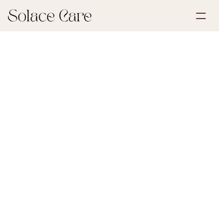
Account aanmaken
Partnerships
Plan een demo
Oplossingen
2 juli 2026
Rouw & Verlies
Over ons
Select Language