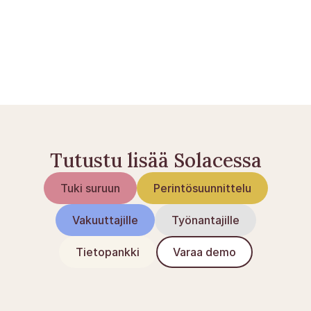
Pankkitilit kuolemantapauksessa
Muistilista läheisen kuollessa
Tutustu lisää Solacessa
Tuki suruun
Perintösuunnittelu
Vakuuttajille
Työnantajille
Tietopankki
Varaa demo