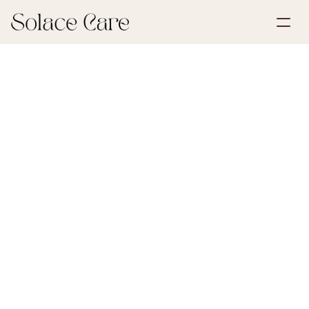
Luo tili
Palvelut
Varaa esittely
Ratkaisut
30. toukokuuta 202
Ensimmäiset askeleet menetyksen jälkeen
Meistä
Select Language