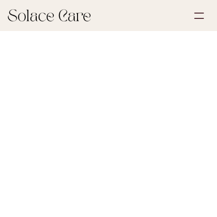
Skapa konto
Partnerskap
Boka en demo
Lösningar
1 juli 2026
Livförsäkring
Om oss
Select Language
Velliv