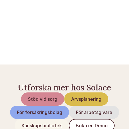
Pension vid dödsfall: så betalas sparandet ut
Förmånstagare: vem får din livförsäkring och 
pension?
PFA-pension vid dödsfall: vem får pengarna?
Utforska mer hos Solace
Stöd vid sorg
Arvsplanering
För försäkringsbolag
För arbetsgivare
Kunskapsbibliotek
Boka en Demo