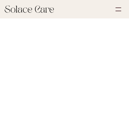
Skapa konto
Partnerskap
Boka en demo
Lösningar
30 maj 2026
Testamenten och fullmakter
Om oss
Select Language