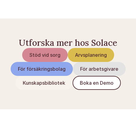
tinglysning.dk — Digital Tinglysning
Utforska mer hos Solace
Stöd vid sorg
Arvsplanering
För försäkringsbolag
För arbetsgivare
Kunskapsbibliotek
Boka en Demo