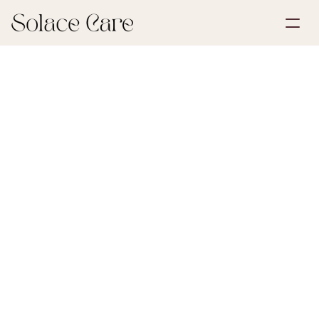
Skapa konto
Partnerskap
Boka en demo
Lösningar
30 juni 2026
Livförsäkring
Om oss
Select Language