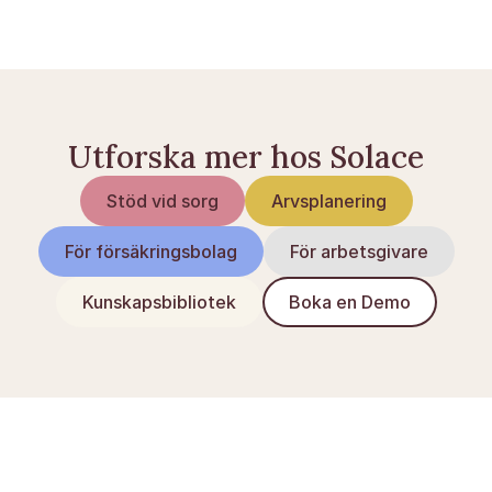
livsförsäkring
Utforska mer hos Solace
Stöd vid sorg
Arvsplanering
För försäkringsbolag
För arbetsgivare
Kunskapsbibliotek
Boka en Demo