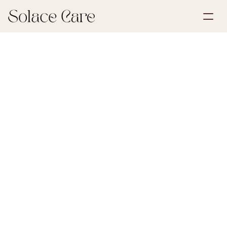
Account aanmaken
Partnerships
Plan een demo
Oplossingen
30 mei 2026
Nalatenschap & Erfbelasting
Over ons
Select Language