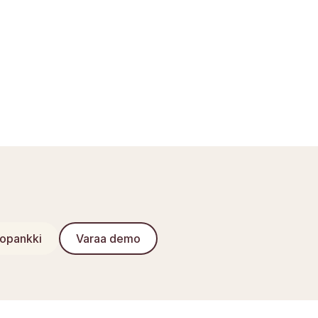
opankki
Varaa demo