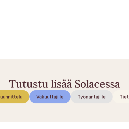
ntapauksen jälkeen
s: kaikki mitä sinun tarvitsee tietää
Tutustu lisää Solacessa
uunnittelu
Vakuuttajille
Työnantajille
Tiet