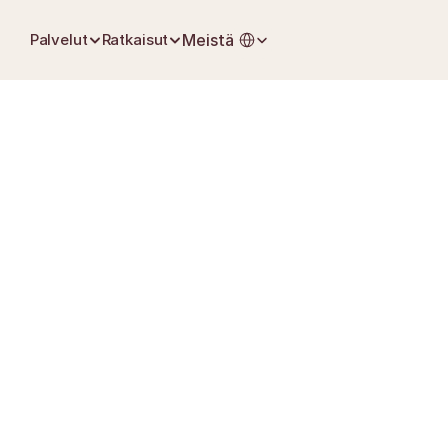
Select Language
Palvelut
Ratkaisut
Meistä
26. toukokuuta 202
Ensimmäiset askeleet menetyksen jälkeen