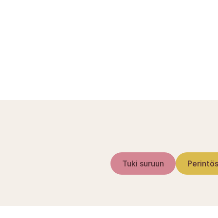
Muistilista kuolema
Edunvalvontavaltuutu
Tuki suruun
Perintös