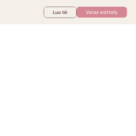
Varaa esittely
Luo tili
6