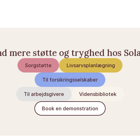
Sorgens faser: en guide
At miste en du elsker
nd mere støtte og tryghed hos Sol
Sorgstøtte
Livsarvsplanlægning
Til forsikringsselskaber
Til arbejdsgivere
Vidensbibliotek
Book en demonstration