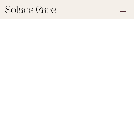
Opret profil
Partnerskaber
Book en demonstration
Løsninger
30. maj 2026
Sorg & tab
Om os
Select Language