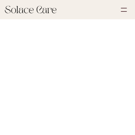
Opret profil
Partnerskaber
Book en demonstration
Løsninger
18. april 2026
Livsforsikring
Om os
Select Language