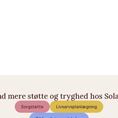
Har du brug for hjælp til praktiske spørgsmål? 
Opret 
en Solace Care-konto
 eller 
læs flere af vores guides
.
Begunstigede ved livsforsikring
Sammenligning af livsforsikringer
Hvad koster en livsforsikring?
Livsforsikring — den komplette guide
nd mere støtte og tryghed hos Sol
Sorgstøtte
Livsarvsplanlægning